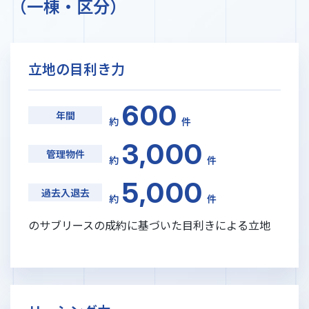
（⼀棟‧区分）
立地の目利き力
600
年間
約
件
3,000
管理物件
約
件
5,000
過去入退去
約
件
のサブリースの成約に基づいた
目利きによる立地